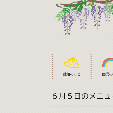
藤蔭のこと
園児の
６月５日のメニュ