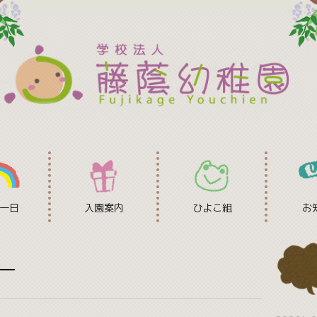
一日
入園案内
ひよこ組
お
ー