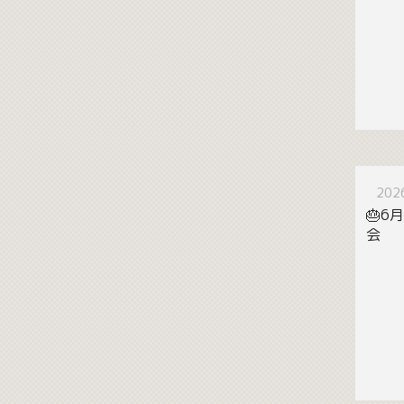
20
🎂6
会