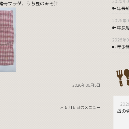
2026年
健骨サラダ、うち豆のみそ汁
🔑年長
2026年
🔑年
2026年
🔑年少
2026年06月5日
20
» ６月６日のメニュー
母の