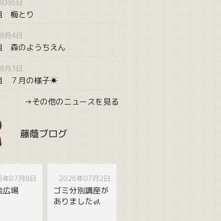
08月6日
組 梅とり
08月4日
長組 森のようちえん
08月3日
組 ７月の様子☀
→その他のニュースを見る
藤蔭ブログ
26年07月8日
2026年07月2日
会広場
ゴミ分別講座が
ありました🚮