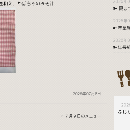
2026年
豆和え、かぼちゃのみそ汁
🔑 夏
2026年
🔑年長
2026年
🔑年
2026年07月8日
20
ふじ
» ７月９日のメニュー