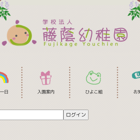
一日
入園案内
ひよこ組
お